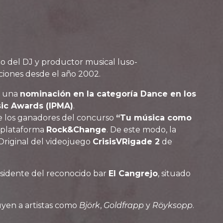
ego del DJ y productor musical luso-
ciones desde el año 2002.
o una
nominación en la categoría Dance en los
ic Awards (IPMA)
.
e los ganadores del concurso
“Tu música como
 plataforma
Rock&Change
. De este modo, la
Original del videojuego
CrisisVRigade 2
de
esidente del reconocido bar
El Cangrejo
, situado
luyen a artistas como
Björk
,
Goldfrapp
y
Röyksopp
.