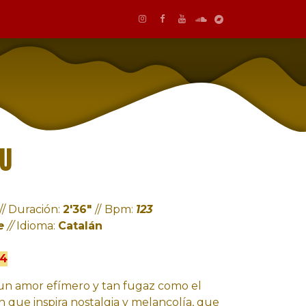
iu
//
Duración:
2'36"
//
Bpm
:
123
ce
//
Idioma:
Catalán
24
un amor efímero y tan fugaz como el
 que inspira nostalgia y melancolía, que