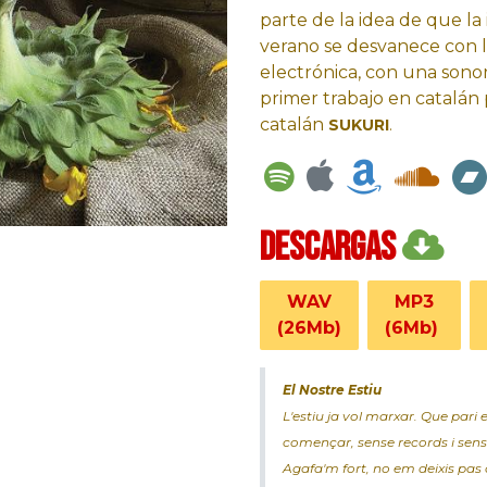
parte de la idea de que la
verano se desvanece con l
electrónica, con una sonor
primer trabajo en catalán 
catalán
SUKURI
.
DESCARGAS
WAV
MP3
(26Mb)​​
(6Mb)
El Nostre Estiu
L'estiu ja vol marxar. Que pari 
començar, sense records i sens
Agafa'm fort, no em dei
xis pas