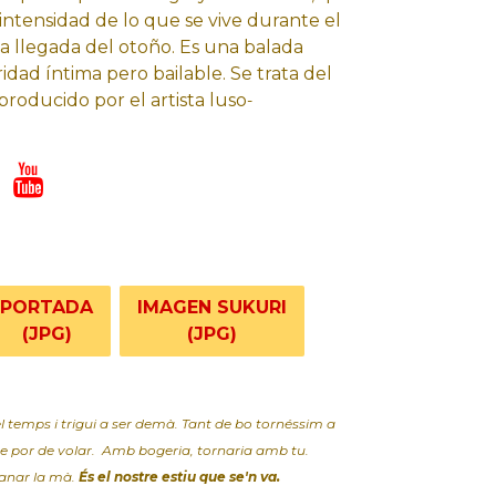
 intensidad de lo que se vive durante el
a llegada del otoño. Es una balada
idad íntima pero bailable. Se trata del
producido por el artista luso
-
PORTADA
IMAGEN SUKURI
(JPG)
(JPG)
el temps i trigui a ser demà. Tant de bo tornéssim a
e por de volar. Amb bogeria, tornaria amb tu.
 anar la mà.
És el nostre estiu que se'n va.