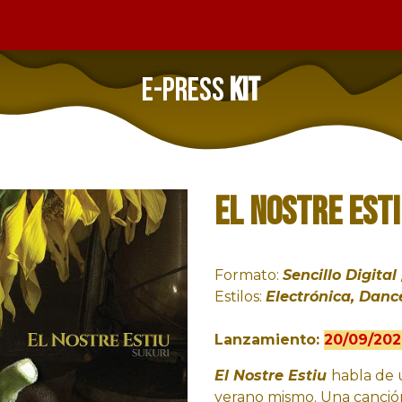
E-PRESS
KIT
El Nostre Est
Formato:
Sencillo Digital
Estilos:
Electrónica
, Dan
Lanzamiento:
20/09/20
El Nostre Estiu
habla de 
verano mismo. Una canción